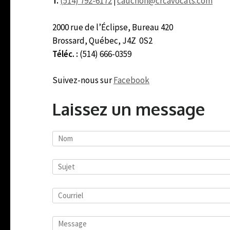
T.
(514) 792-6172
|
cauchon@crcavocats.com
2000 rue de l’Éclipse, Bureau 420
Brossard, Québec, J4Z
0S2
Téléc. :
(514) 666-0359
Suivez-nous sur
Facebook
Laissez un message