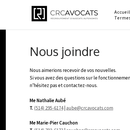
Accuei
CRC Av
Termes
Conformité, repr
Skip
to
Nous joindre
content
(Press
Enter)
Nous aimerions recevoir de vos nouvelles.
Si vous avez des questions sur le fonctionnemen
n’hésitez pas et contactez-nous.
Me Nathalie Aubé
T.
(514) 295-6174
|
aube@crcavocats.com
Me Marie-Pier Cauchon