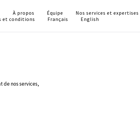
l
À propos
Équipe
Nos services et expertises
ocats
 et conditions
Français
English
ésentation, conseils
t de nos services,